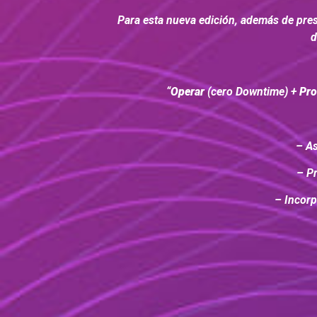
Para esta nueva edición, además de pres
d
“
Operar
(cero Downtime) +
Pro
– As
– Pr
– Incorp