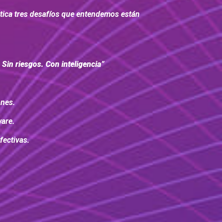
ática tres desafíos que entendemos están
:
 Sin riesgos. Con inteligencia
”
ones.
ware.
fectivas.